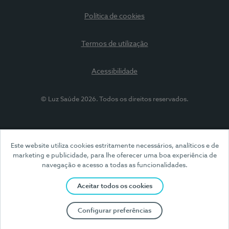
Política de cookies
Termos de utilização
Acessibilidade
© Luz Saúde 2026. Todos os direitos reservados.
Este website utiliza cookies estritamente necessários, analíticos e de
marketing e publicidade, para lhe oferecer uma boa experiência de
navegação e acesso a todas as funcionalidades.
Aceitar todos os cookies
Configurar preferências