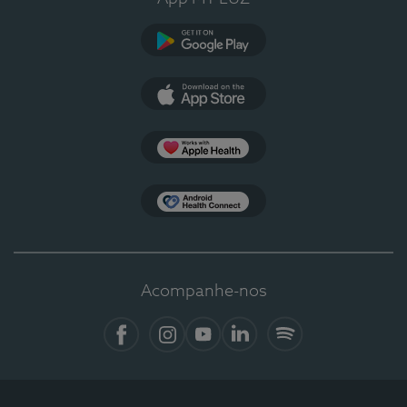
Google Play
App Store
Apple Health
Health Connect
Acompanhe-nos
Facebook
Instagram
YouTube
LinkedIn
Spotify