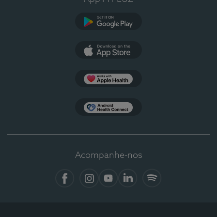
Google Play
App Store
Apple Health
Health Connect
Acompanhe-nos
Facebook
Instagram
YouTube
LinkedIn
Spotify