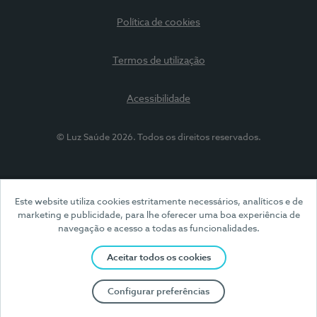
Política de cookies
Termos de utilização
Acessibilidade
© Luz Saúde 2026. Todos os direitos reservados.
Este website utiliza cookies estritamente necessários, analíticos e de
marketing e publicidade, para lhe oferecer uma boa experiência de
navegação e acesso a todas as funcionalidades.
Aceitar todos os cookies
Configurar preferências