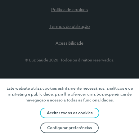
Política de cookies
Termos de utilização
Acessibilidade
© Luz Saúde 2026. Todos os direitos reservados.
Este website utiliza cookies estritamente necessários, analíticos e de
marketing e publicidade, para lhe oferecer uma boa experiência de
navegação e acesso a todas as funcionalidades.
Aceitar todos os cookies
Configurar preferências