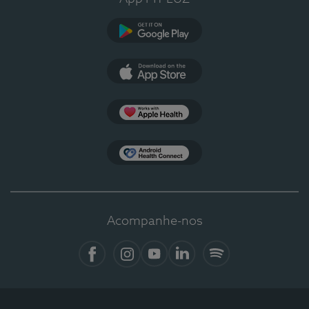
Google Play
App Store
Apple Health
Health Connect
Acompanhe-nos
Facebook
Instagram
YouTube
LinkedIn
Spotify