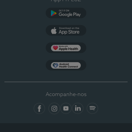
Google Play
App Store
Apple Health
Health Connect
Acompanhe-nos
Facebook
Instagram
YouTube
LinkedIn
Spotify