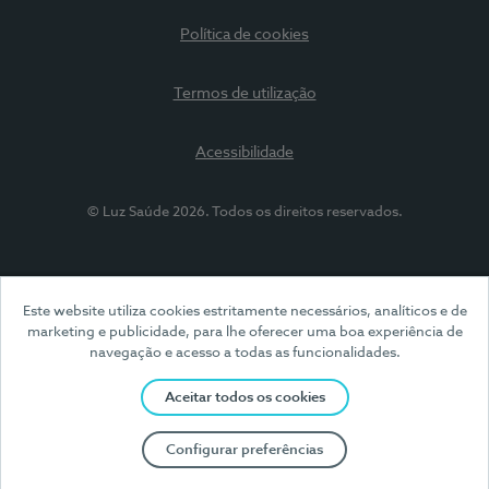
Política de cookies
Termos de utilização
Acessibilidade
© Luz Saúde 2026. Todos os direitos reservados.
Este website utiliza cookies estritamente necessários, analíticos e de
marketing e publicidade, para lhe oferecer uma boa experiência de
navegação e acesso a todas as funcionalidades.
Aceitar todos os cookies
Configurar preferências