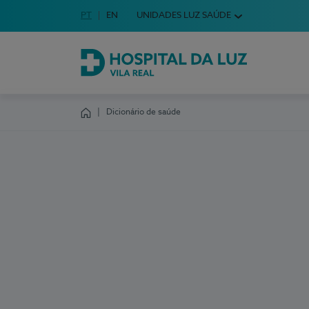
Idioma em Português
PT
English Language
EN
UNIDADES LUZ SAÚDE
Escolha o seu idioma
Hospital da Luz Vila Real
Dicionário de saúde
Homepage