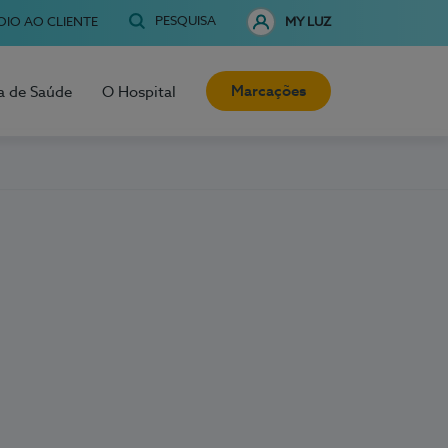
PESQUISA
OIO AO CLIENTE
MY LUZ
Marcações
a de Saúde
O Hospital