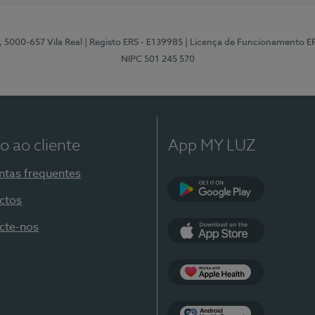
, 5000-657 Vila Real
| Registo ERS - E139985
| Licença de Funcionamento E
NIPC 501 245 570
o ao cliente
App MY LUZ
ntas frequentes
ctos
Google Play
cte-nos
App Store
Apple Health