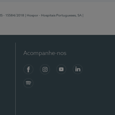
RS - 15584/2018
| Hospor - Hospitais Portugueses, SA
|
Acompanhe-nos
Facebook
Instagram
YouTube
LinkedIn
Spotify