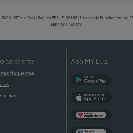
, 5000-657 Vila Real
| Registo ERS - E139985
| Licença de Funcionamento E
NIPC 501 245 570
o ao cliente
App MY LUZ
ntas frequentes
ctos
Google Play
cte-nos
App Store
Apple Health