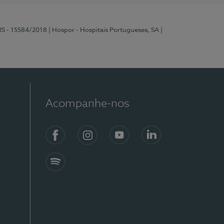
RS - 15584/2018
| Hospor - Hospitais Portugueses, SA
|
Acompanhe-nos
Facebook
Instagram
YouTube
LinkedIn
Spotify