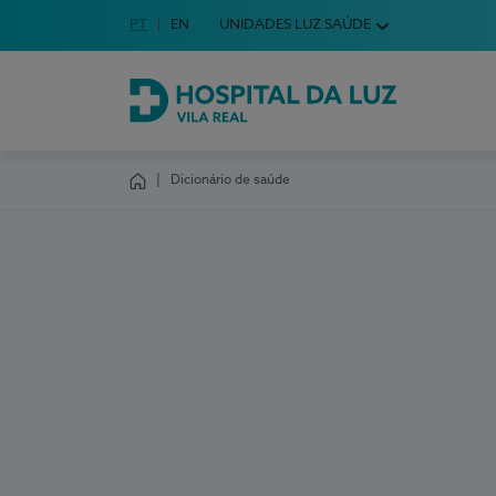
Idioma em Português
PT
English Language
EN
UNIDADES LUZ SAÚDE
Escolha o seu idioma
Hospital da Luz Vila Real
Dicionário de saúde
Homepage