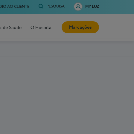
PESQUISA
OIO AO CLIENTE
MY LUZ
Marcações
a de Saúde
O Hospital