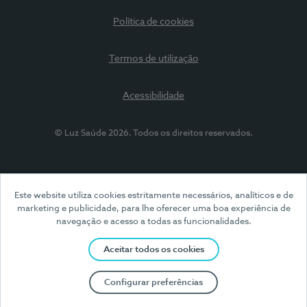
Política de cookies
Termos de utilização
Acessibilidade
© Luz Saúde 2026. Todos os direitos reservados.
Este website utiliza cookies estritamente necessários, analíticos e de
marketing e publicidade, para lhe oferecer uma boa experiência de
navegação e acesso a todas as funcionalidades.
Aceitar todos os cookies
Configurar preferências