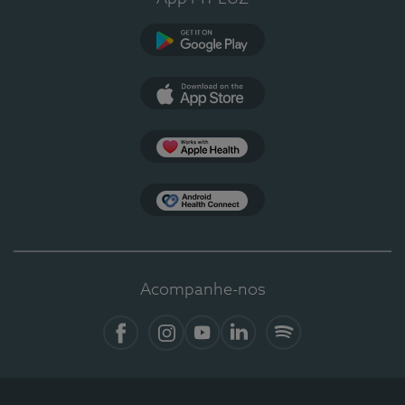
Google Play
App Store
Apple Health
Health Connect
Acompanhe-nos
Facebook
Instagram
YouTube
LinkedIn
Spotify