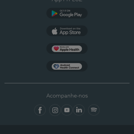
Google Play
App Store
Apple Health
Health Connect
Acompanhe-nos
Facebook
Instagram
YouTube
LinkedIn
Spotify