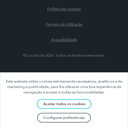
Política de cookies
Termos de utilização
Acessibilidade
© Luz Saúde 2026. Todos os direitos reservados.
Este website utiliza cookies estritamente necessários, analíticos e de
marketing e publicidade, para lhe oferecer uma boa experiência de
navegação e acesso a todas as funcionalidades.
Aceitar todos os cookies
Configurar preferências