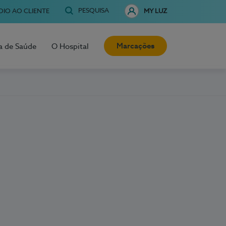
PESQUISA
OIO AO CLIENTE
MY LUZ
Marcações
a de Saúde
O Hospital