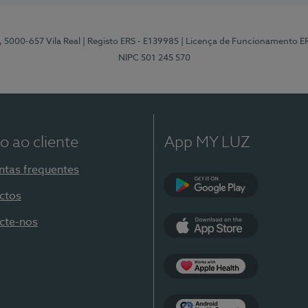
, 5000-657 Vila Real
| Registo ERS - E139985
| Licença de Funcionamento E
NIPC 501 245 570
o ao cliente
App MY LUZ
ntas frequentes
ctos
Google Play
cte-nos
App Store
Apple Health