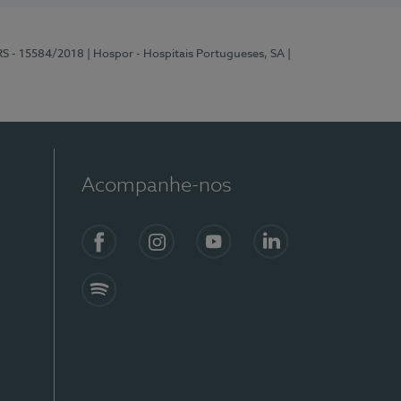
RS - 15584/2018
| Hospor - Hospitais Portugueses, SA
|
Acompanhe-nos
Facebook
Instagram
YouTube
LinkedIn
Spotify