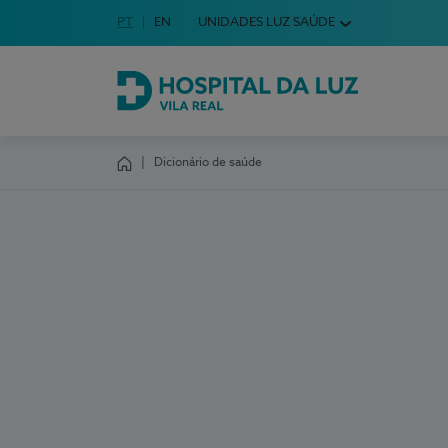
Idioma em Português
PT
English Language
EN
UNIDADES LUZ SAÚDE
Escolha o seu idioma
Hospital da Luz Vila Real
Dicionário de saúde
Homepage