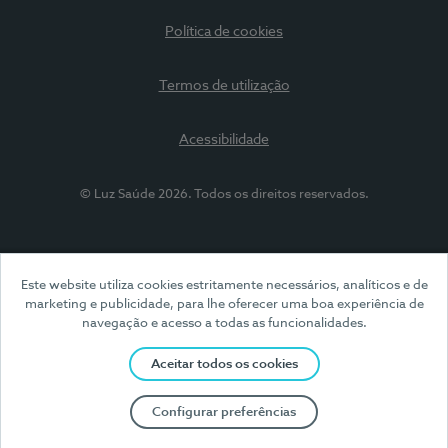
Política de cookies
Termos de utilização
Acessibilidade
© Luz Saúde 2026. Todos os direitos reservados.
Este website utiliza cookies estritamente necessários, analíticos e de
marketing e publicidade, para lhe oferecer uma boa experiência de
navegação e acesso a todas as funcionalidades.
Aceitar todos os cookies
Configurar preferências