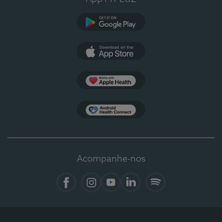
Google Play
App Store
Apple Health
Health Connect
Acompanhe-nos
Facebook
Instagram
YouTube
LinkedIn
Spotify