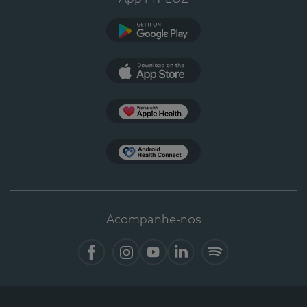
Google Play
App Store
Apple Health
Health Connect
Acompanhe-nos
Facebook
Instagram
YouTube
LinkedIn
Spotify