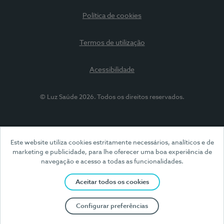
Política de cookies
Termos de utilização
Acessibilidade
© Luz Saúde 2026. Todos os direitos reservados.
Este website utiliza cookies estritamente necessários, analíticos e de
marketing e publicidade, para lhe oferecer uma boa experiência de
navegação e acesso a todas as funcionalidades.
Aceitar todos os cookies
Configurar preferências