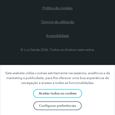
Política de cookies
Termos de utilização
Acessibilidade
© Luz Saúde 2026. Todos os direitos reservados.
Este website utiliza cookies estritamente necessários, analíticos e de
marketing e publicidade, para lhe oferecer uma boa experiência de
navegação e acesso a todas as funcionalidades.
Aceitar todos os cookies
Configurar preferências