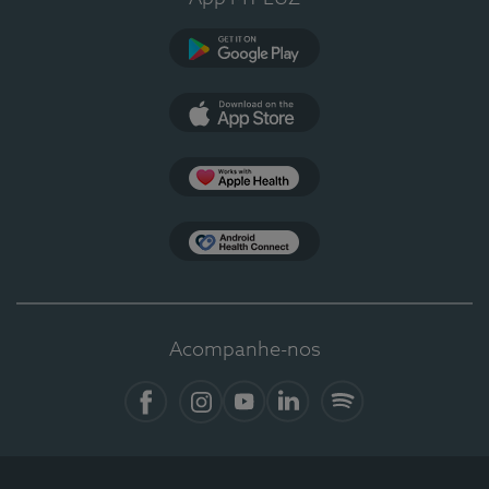
Google Play
App Store
Apple Health
Health Connect
Acompanhe-nos
Facebook
Instagram
YouTube
LinkedIn
Spotify