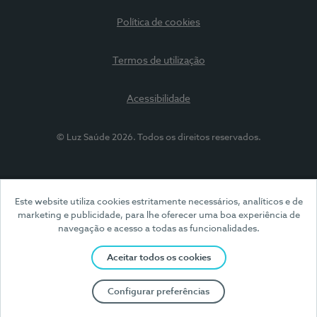
Política de cookies
Termos de utilização
Acessibilidade
© Luz Saúde 2026. Todos os direitos reservados.
Este website utiliza cookies estritamente necessários, analíticos e de
marketing e publicidade, para lhe oferecer uma boa experiência de
navegação e acesso a todas as funcionalidades.
Aceitar todos os cookies
Configurar preferências