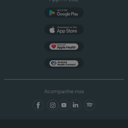
Google Play
App Store
Apple Health
Health Connect
Acompanhe-nos
Facebook
Instagram
YouTube
LinkedIn
Spotify