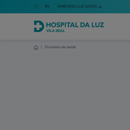
Idioma em Português
PT
English Language
EN
UNIDADES LUZ SAÚDE
Escolha o seu idioma
Hospital da Luz Vila Real
Dicionário de saúde
Homepage