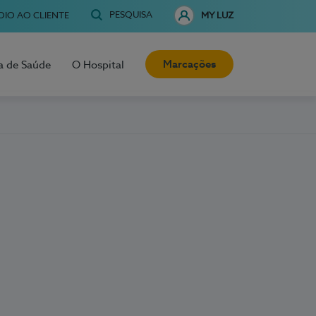
PESQUISA
OIO AO CLIENTE
MY LUZ
Marcações
a de Saúde
O Hospital