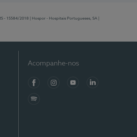
RS - 15584/2018
| Hospor - Hospitais Portugueses, SA
|
Acompanhe-nos
Facebook
Instagram
YouTube
LinkedIn
Spotify