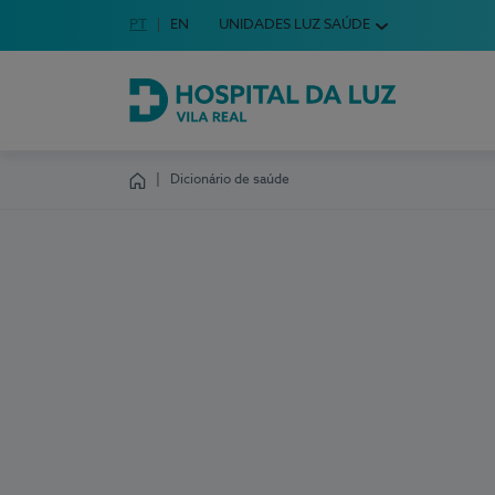
Idioma em Português
PT
English Language
EN
UNIDADES LUZ SAÚDE
Escolha o seu idioma
Hospital da Luz Vila Real
Dicionário de saúde
Homepage