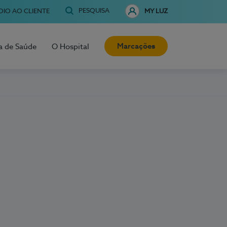
PESQUISA
OIO AO CLIENTE
MY LUZ
Marcações
a de Saúde
O Hospital