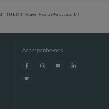
RS - 15584/2018
| Hospor - Hospitais Portugueses, SA
|
Acompanhe-nos
Facebook
Instagram
YouTube
LinkedIn
Spotify