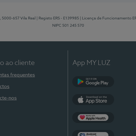
, 5000-657 Vila Real
| Registo ERS - E139985
| Licença de Funcionamento E
NIPC 501 245 570
o ao cliente
App MY LUZ
ntas frequentes
ctos
Google Play
cte-nos
App Store
Apple Health