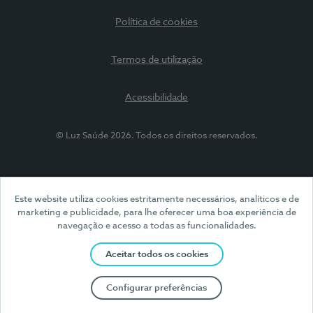
Política de cookies
Termos de utilização
Acessibilidade
© Luz Saúde 2026. Todos os direitos reservados.
Este website utiliza cookies estritamente necessários, analíticos e de
marketing e publicidade, para lhe oferecer uma boa experiência de
navegação e acesso a todas as funcionalidades.
Aceitar todos os cookies
Configurar preferências