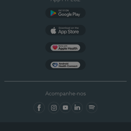
Google Play
App Store
Apple Health
Health Connect
Acompanhe-nos
Facebook
Instagram
YouTube
LinkedIn
Spotify