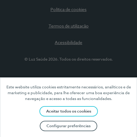
Política de cookies
Termos de utilização
Acessibilidade
© Luz Saúde 2026. Todos os direitos reservados.
Este website utiliza cookies estritamente necessários, analíticos e de
marketing e publicidade, para lhe oferecer uma boa experiência de
navegação e acesso a todas as funcionalidades.
Aceitar todos os cookies
Configurar preferências