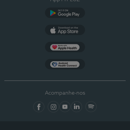
Google Play
App Store
Apple Health
Health Connect
Acompanhe-nos
Facebook
Instagram
YouTube
LinkedIn
Spotify