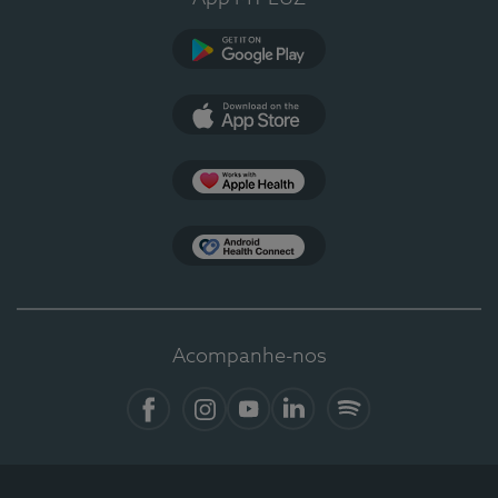
Google Play
App Store
Apple Health
Health Connect
Acompanhe-nos
Facebook
Instagram
YouTube
LinkedIn
Spotify