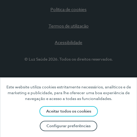
Política de cookies
Termos de utilização
Acessibilidade
© Luz Saúde 2026. Todos os direitos reservados.
Este website utiliza cookies estritamente necessários, analíticos e de
marketing e publicidade, para lhe oferecer uma boa experiência de
navegação e acesso a todas as funcionalidades.
Aceitar todos os cookies
Configurar preferências