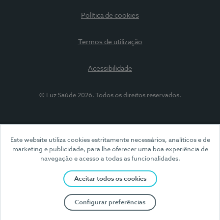
Política de cookies
Termos de utilização
Acessibilidade
© Luz Saúde 2026. Todos os direitos reservados.
Este website utiliza cookies estritamente necessários, analíticos e de
marketing e publicidade, para lhe oferecer uma boa experiência de
navegação e acesso a todas as funcionalidades.
Aceitar todos os cookies
Configurar preferências