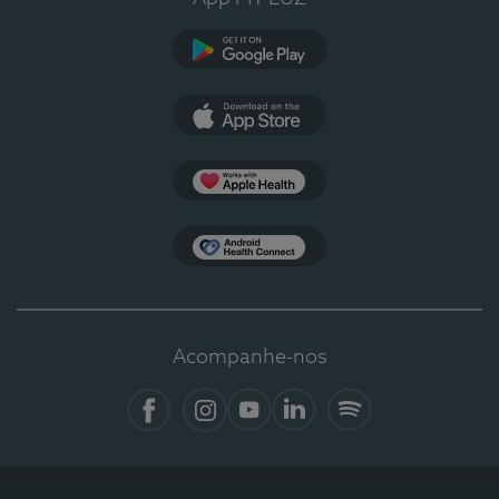
Google Play
App Store
Apple Health
Health Connect
Acompanhe-nos
Facebook
Instagram
YouTube
LinkedIn
Spotify