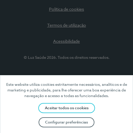
Política de cookies
Termos de utilização
Acessibilidade
© Luz Saúde 2026. Todos os direitos reservados.
Este website utiliza cookies estritamente necessários, analíticos e de
marketing e publicidade, para lhe oferecer uma boa experiência de
navegação e acesso a todas as funcionalidades.
Aceitar todos os cookies
Configurar preferências