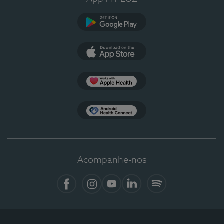
Google Play
App Store
Apple Health
Health Connect
Acompanhe-nos
Facebook
Instagram
YouTube
LinkedIn
Spotify