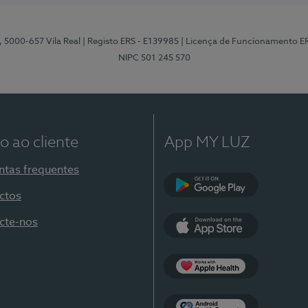
, 5000-657 Vila Real
| Registo ERS - E139985
| Licença de Funcionamento E
NIPC 501 245 570
o ao cliente
App MY LUZ
ntas frequentes
ctos
Google Play
cte-nos
App Store
Apple Health