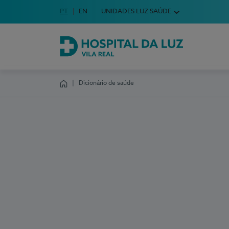
Idioma em Português
PT
English Language
EN
UNIDADES LUZ SAÚDE
Escolha o seu idioma
Hospital da Luz Vila Real
Dicionário de saúde
Homepage