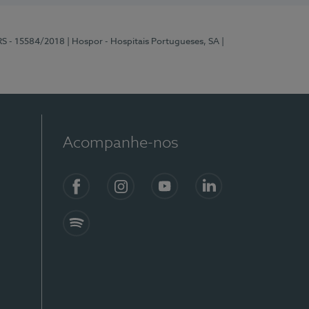
RS - 15584/2018
| Hospor - Hospitais Portugueses, SA
|
Acompanhe-nos
Facebook
Instagram
YouTube
LinkedIn
Spotify