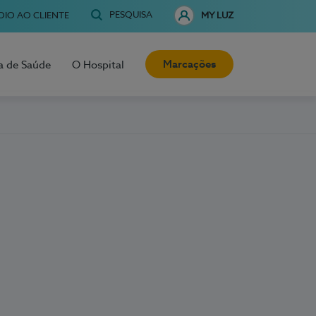
PESQUISA
OIO AO CLIENTE
MY LUZ
Marcações
a de Saúde
O Hospital