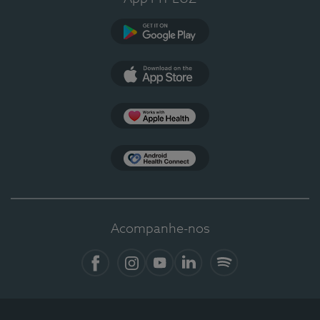
Google Play
App Store
Apple Health
Health Connect
Acompanhe-nos
Facebook
Instagram
YouTube
LinkedIn
Spotify