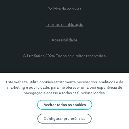
Política de cookies
Termos de utilização
Acessibilidade
© Luz Saúde 2026. Todos os direitos reservados.
Este website utiliza cookies estritamente necessários, analíticos e de
marketing e publicidade, para lhe oferecer uma boa experiência de
navegação e acesso a todas as funcionalidades.
Aceitar todos os cookies
Configurar preferências