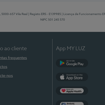
, 5000-657 Vila Real
| Registo ERS - E139985
| Licença de Funcionamento E
NIPC 501 245 570
o ao cliente
App MY LUZ
ntas frequentes
ctos
Google Play
cte-nos
App Store
Apple Health