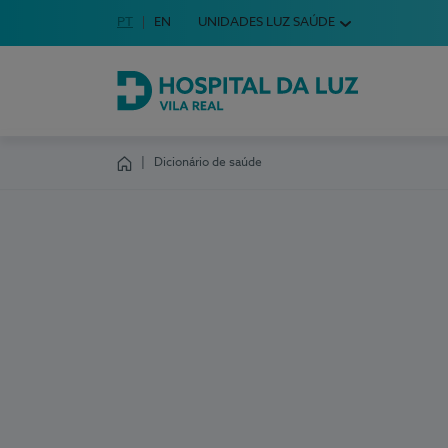
Idioma em Português
PT
English Language
EN
UNIDADES LUZ SAÚDE
Escolha o seu idioma
Hospital da Luz Vila Real
Dicionário de saúde
Homepage