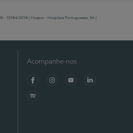
RS - 15584/2018
| Hospor - Hospitais Portugueses, SA
|
Acompanhe-nos
Facebook
Instagram
YouTube
LinkedIn
Spotify