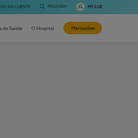
PESQUISA
OIO AO CLIENTE
MY LUZ
Marcações
a de Saúde
O Hospital