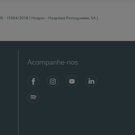
RS - 15584/2018
| Hospor - Hospitais Portugueses, SA
|
Acompanhe-nos
Facebook
Instagram
YouTube
LinkedIn
Spotify