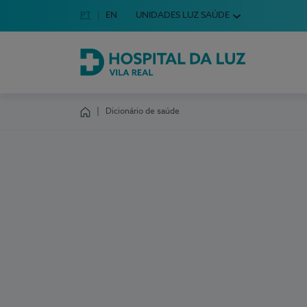
Idioma em Português
PT
English Language
EN
UNIDADES LUZ SAÚDE
Escolha o seu idioma
Hospital da Luz Vila Real
Dicionário de saúde
Homepage