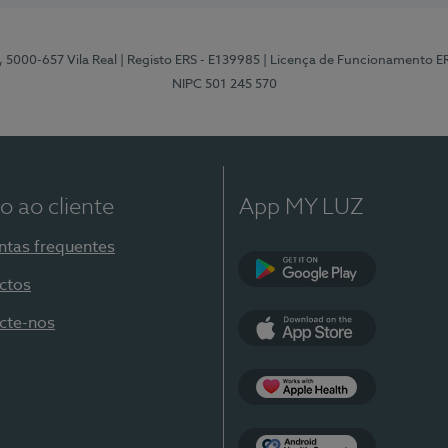
, 5000-657 Vila Real
| Registo ERS - E139985
| Licença de Funcionamento E
NIPC 501 245 570
o ao cliente
App MY LUZ
ntas frequentes
ctos
Google Play
cte-nos
App Store
Apple Health