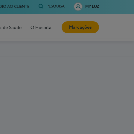
PESQUISA
OIO AO CLIENTE
MY LUZ
Marcações
a de Saúde
O Hospital