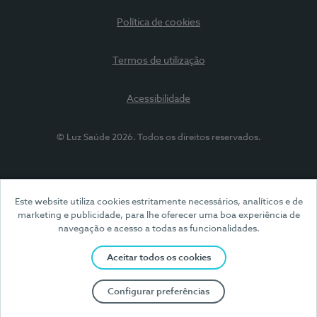
Política de cookies
Termos de utilização
Acessibilidade
© Luz Saúde 2026. Todos os direitos reservados.
Este website utiliza cookies estritamente necessários, analíticos e de
marketing e publicidade, para lhe oferecer uma boa experiência de
navegação e acesso a todas as funcionalidades.
Aceitar todos os cookies
Configurar preferências