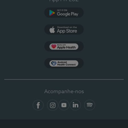
Google Play
App Store
Apple Health
Health Connect
Acompanhe-nos
Facebook
Instagram
YouTube
LinkedIn
Spotify