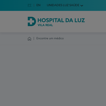
Idioma em Português
PT
English Language
EN
UNIDADES LUZ SAÚDE
Escolha o seu idioma
Hospital da Luz Vila Real
Encontre um médico
Homepage