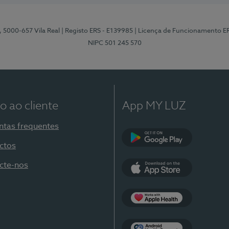
, 5000-657 Vila Real
| Registo ERS - E139985
| Licença de Funcionamento E
NIPC 501 245 570
o ao cliente
App MY LUZ
ntas frequentes
ctos
Google Play
cte-nos
App Store
Apple Health