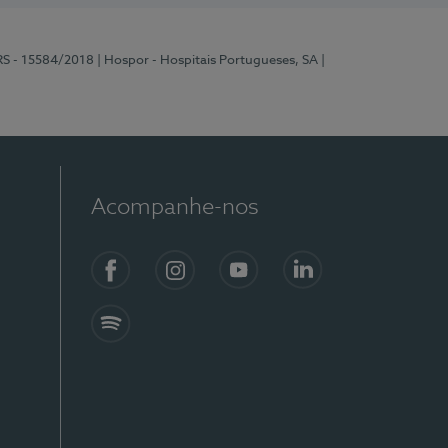
RS - 15584/2018
| Hospor - Hospitais Portugueses, SA
|
Acompanhe-nos
Facebook
Instagram
YouTube
LinkedIn
Spotify