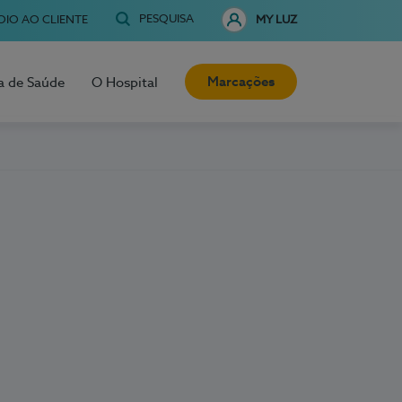
PESQUISA
OIO AO CLIENTE
MY LUZ
Marcações
a de Saúde
O Hospital