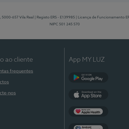
, 5000-657 Vila Real
| Registo ERS - E139985
| Licença de Funcionamento E
NIPC 501 245 570
o ao cliente
App MY LUZ
ntas frequentes
ctos
Google Play
cte-nos
App Store
Apple Health