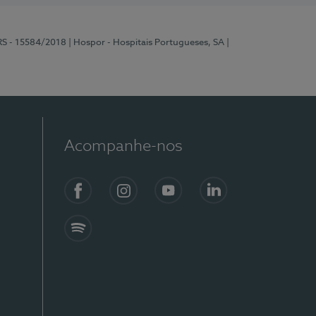
RS - 15584/2018
| Hospor - Hospitais Portugueses, SA
|
Acompanhe-nos
Facebook
Instagram
YouTube
LinkedIn
Spotify