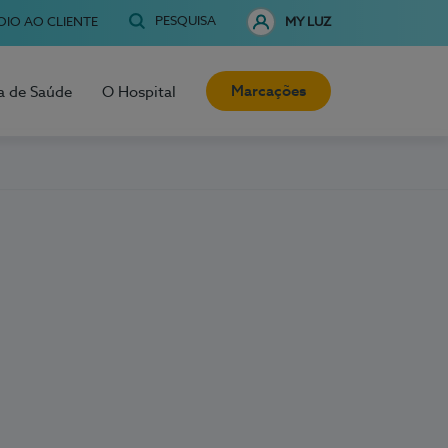
PESQUISA
OIO AO CLIENTE
MY LUZ
Marcações
a de Saúde
O Hospital