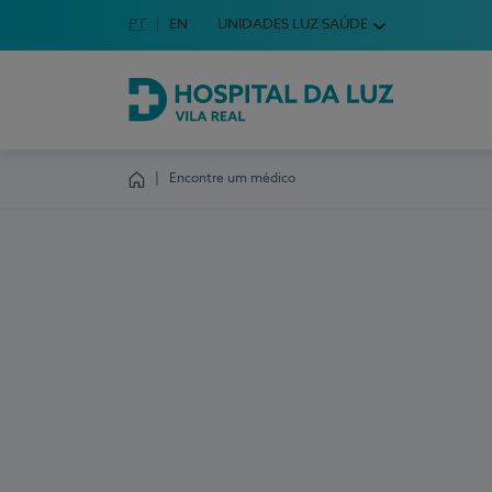
Idioma em Português
PT
English Language
EN
UNIDADES LUZ SAÚDE
Escolha o seu idioma
Hospital da Luz Vila Real
Encontre um médico
Homepage