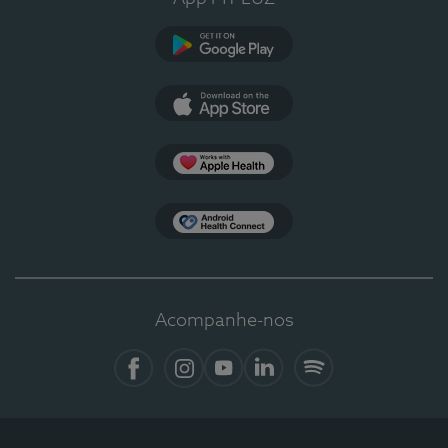
Google Play
App Store
Apple Health
Health Connect
Acompanhe-nos
Facebook
Instagram
YouTube
LinkedIn
Spotify