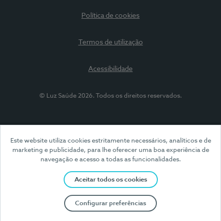
Política de cookies
Termos de utilização
Acessibilidade
© Luz Saúde 2026. Todos os direitos reservados.
Este website utiliza cookies estritamente necessários, analíticos e de
marketing e publicidade, para lhe oferecer uma boa experiência de
navegação e acesso a todas as funcionalidades.
Aceitar todos os cookies
Configurar preferências