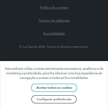
Política de cookies
Termos de utilização
Acessibilidade
© Luz Saúde 2026. Todos os direitos reservados.
Este website utiliza cookies estritamente necessários, analíticos e de
marketing e publicidade, para lhe oferecer uma boa experiência de
navegação e acesso a todas as funcionalidades.
Aceitar todos os cookies
Configurar preferências