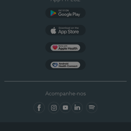
Google Play
App Store
Apple Health
Health Connect
Acompanhe-nos
Facebook
Instagram
YouTube
LinkedIn
Spotify