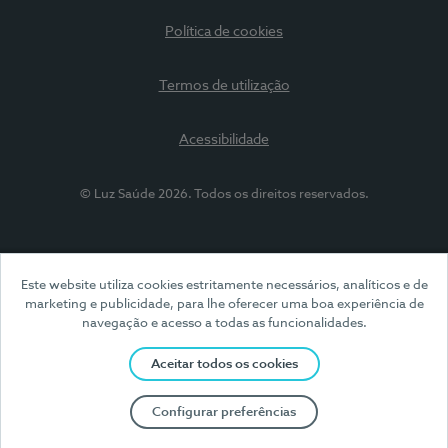
Política de cookies
Termos de utilização
Acessibilidade
© Luz Saúde 2026. Todos os direitos reservados.
Este website utiliza cookies estritamente necessários, analíticos e de
marketing e publicidade, para lhe oferecer uma boa experiência de
navegação e acesso a todas as funcionalidades.
Aceitar todos os cookies
Configurar preferências