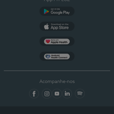
Google Play
App Store
Apple Health
Health Connect
Acompanhe-nos
Facebook
Instagram
YouTube
LinkedIn
Spotify