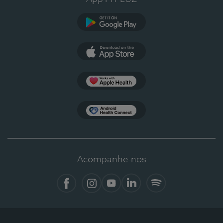
Google Play
App Store
Apple Health
Health Connect
Acompanhe-nos
Facebook
Instagram
YouTube
LinkedIn
Spotify