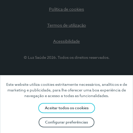
Política de cookies
Termos de utilização
Acessibilidade
© Luz Saúde 2026. Todos os direitos reservados.
Este website utiliza cookies estritamente necessários, analíticos e de
marketing e publicidade, para lhe oferecer uma boa experiência de
navegação e acesso a todas as funcionalidades.
Aceitar todos os cookies
Configurar preferências