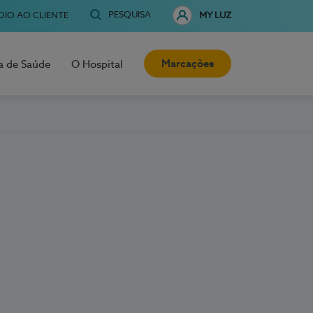
PESQUISA
OIO AO CLIENTE
MY LUZ
Marcações
a de Saúde
O Hospital