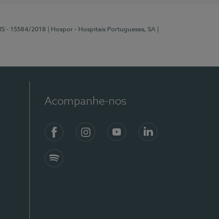
RS - 15584/2018
| Hospor - Hospitais Portugueses, SA
|
Acompanhe-nos
Facebook
Instagram
YouTube
LinkedIn
Spotify