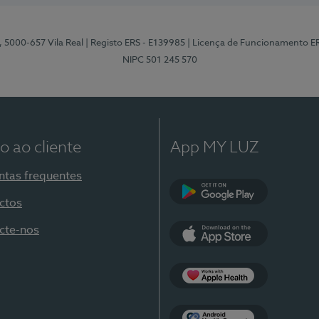
, 5000-657 Vila Real
| Registo ERS - E139985
| Licença de Funcionamento E
NIPC 501 245 570
o ao cliente
App MY LUZ
ntas frequentes
ctos
Google Play
cte-nos
App Store
Apple Health