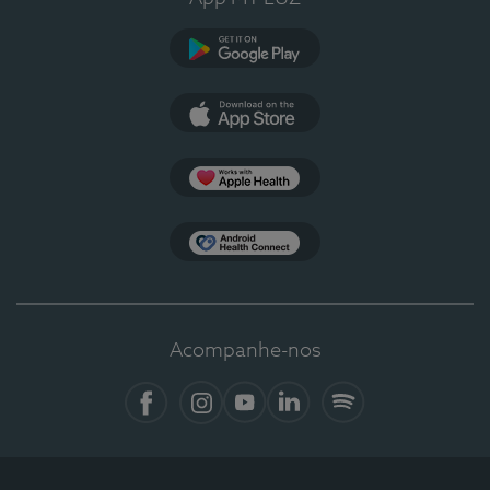
Google Play
App Store
Apple Health
Health Connect
Acompanhe-nos
Facebook
Instagram
YouTube
LinkedIn
Spotify