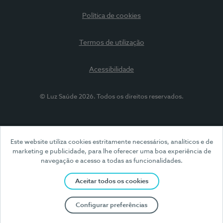
Política de cookies
Termos de utilização
Acessibilidade
© Luz Saúde 2026. Todos os direitos reservados.
Este website utiliza cookies estritamente necessários, analíticos e de
marketing e publicidade, para lhe oferecer uma boa experiência de
navegação e acesso a todas as funcionalidades.
Aceitar todos os cookies
Configurar preferências