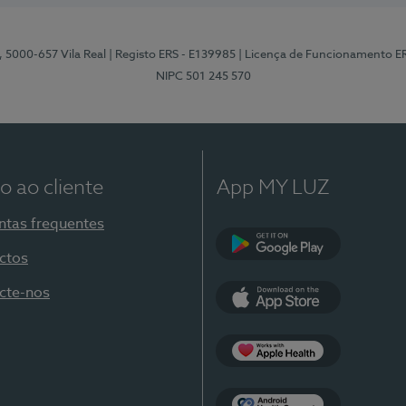
, 5000-657 Vila Real
| Registo ERS - E139985
| Licença de Funcionamento E
NIPC 501 245 570
o ao cliente
App MY LUZ
ntas frequentes
ctos
Google Play
cte-nos
App Store
Apple Health