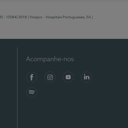
RS - 15584/2018
| Hospor - Hospitais Portugueses, SA
|
Acompanhe-nos
Facebook
Instagram
YouTube
LinkedIn
Spotify