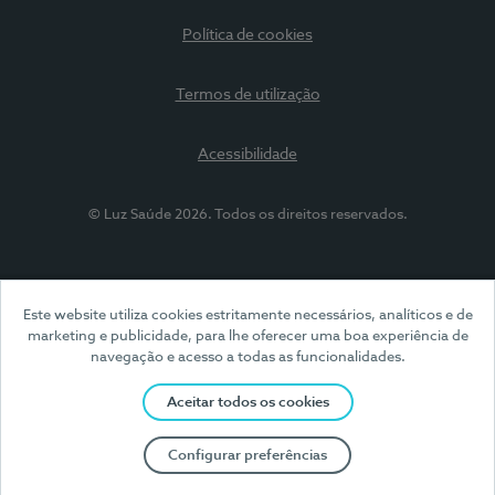
Política de cookies
Termos de utilização
Acessibilidade
© Luz Saúde 2026. Todos os direitos reservados.
Este website utiliza cookies estritamente necessários, analíticos e de
marketing e publicidade, para lhe oferecer uma boa experiência de
navegação e acesso a todas as funcionalidades.
Aceitar todos os cookies
Configurar preferências