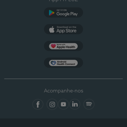
Google Play
App Store
Apple Health
Health Connect
Acompanhe-nos
Facebook
Instagram
YouTube
LinkedIn
Spotify