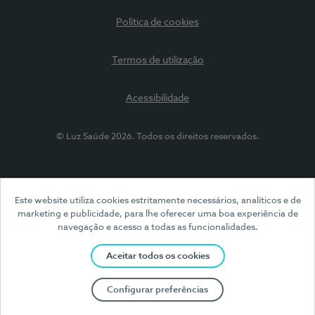
Política de cookies
Termos de utilização
Acessibilidade
© Luz Saúde 2026. Todos os direitos reservados.
Este website utiliza cookies estritamente necessários, analíticos e de
marketing e publicidade, para lhe oferecer uma boa experiência de
navegação e acesso a todas as funcionalidades.
Aceitar todos os cookies
Configurar preferências