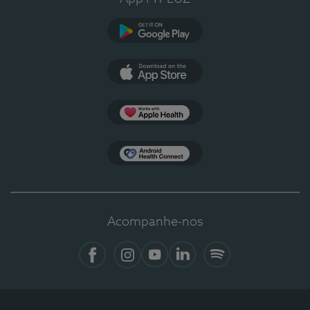
Google Play
App Store
Apple Health
Health Connect
Acompanhe-nos
Facebook
Instagram
YouTube
LinkedIn
Spotify