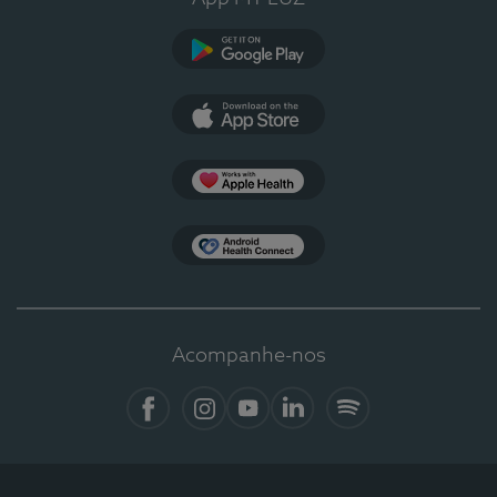
Google Play
App Store
Apple Health
Health Connect
Acompanhe-nos
Facebook
Instagram
YouTube
LinkedIn
Spotify