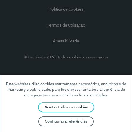
Política de cookies
Termos de utilização
Acessibilidade
© Luz Saúde 2026. Todos os direitos reservados.
Este website utiliza cookies estritamente necessários, analíticos e de
marketing e publicidade, para lhe oferecer uma boa experiência de
navegação e acesso a todas as funcionalidades.
Aceitar todos os cookies
Configurar preferências