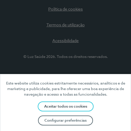
Política de cookies
Termos de utilização
Acessibilidade
© Luz Saúde 2026. Todos os direitos reservados.
Este website utiliza cookies estritamente necessários, analíticos e de
marketing e publicidade, para lhe oferecer uma boa experiência de
navegação e acesso a todas as funcionalidades.
Aceitar todos os cookies
Configurar preferências