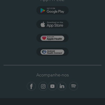
Google Play
App Store
Apple Health
Health Connect
Acompanhe-nos
Facebook
Instagram
YouTube
LinkedIn
Spotify