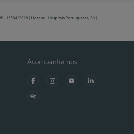
RS - 15584/2018
| Hospor - Hospitais Portugueses, SA
|
Acompanhe-nos
Facebook
Instagram
YouTube
LinkedIn
Spotify