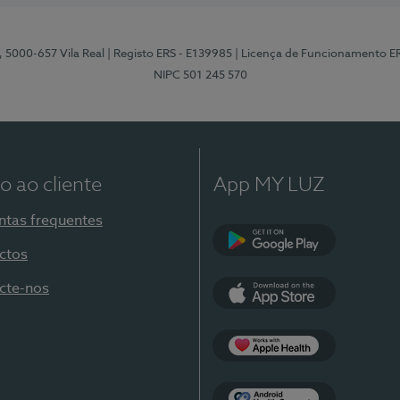
, 5000-657 Vila Real
| Registo ERS - E139985
| Licença de Funcionamento E
NIPC 501 245 570
o ao cliente
App MY LUZ
ntas frequentes
ctos
Google Play
cte-nos
App Store
Apple Health