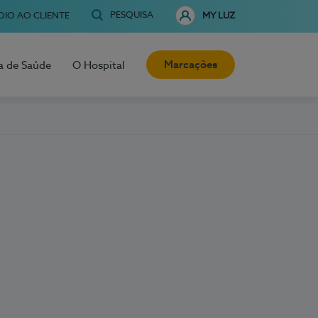
PESQUISA
OIO AO CLIENTE
MY LUZ
Marcações
a de Saúde
O Hospital