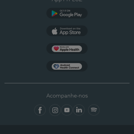
Google Play
App Store
Apple Health
Health Connect
Acompanhe-nos
Facebook
Instagram
YouTube
LinkedIn
Spotify