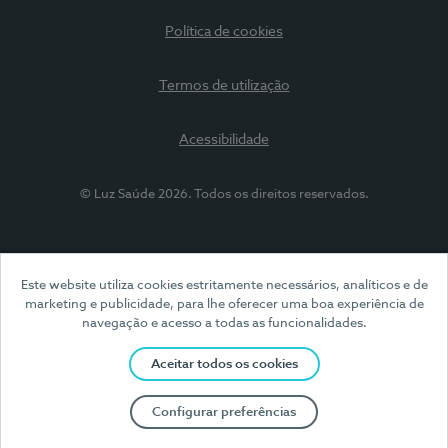
Política de cookies
Termos de utilização
Acessibilidade
© Luz Saúde 2026. Todos os direitos reservados.
Este website utiliza cookies estritamente necessários, analíticos e de
marketing e publicidade, para lhe oferecer uma boa experiência de
navegação e acesso a todas as funcionalidades.
Aceitar todos os cookies
Configurar preferências