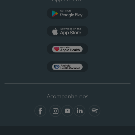
Google Play
App Store
Apple Health
Health Connect
Acompanhe-nos
Facebook
Instagram
YouTube
LinkedIn
Spotify