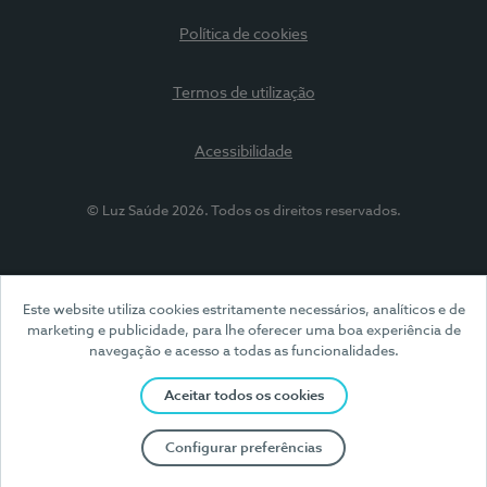
Política de cookies
Termos de utilização
Acessibilidade
© Luz Saúde 2026. Todos os direitos reservados.
Este website utiliza cookies estritamente necessários, analíticos e de
marketing e publicidade, para lhe oferecer uma boa experiência de
navegação e acesso a todas as funcionalidades.
Aceitar todos os cookies
Configurar preferências