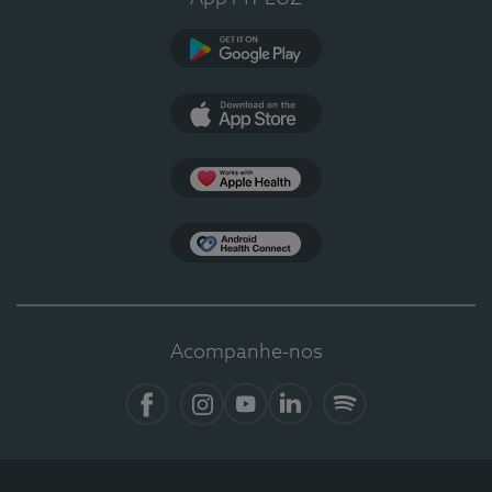
Google Play
App Store
Apple Health
Health Connect
Acompanhe-nos
Facebook
Instagram
YouTube
LinkedIn
Spotify