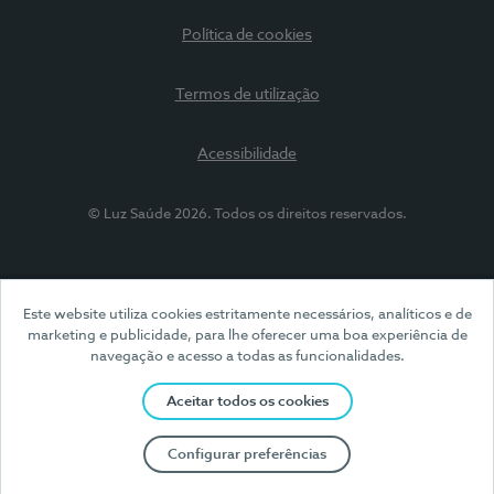
Política de cookies
Termos de utilização
Acessibilidade
© Luz Saúde 2026. Todos os direitos reservados.
Este website utiliza cookies estritamente necessários, analíticos e de
marketing e publicidade, para lhe oferecer uma boa experiência de
navegação e acesso a todas as funcionalidades.
Aceitar todos os cookies
Configurar preferências