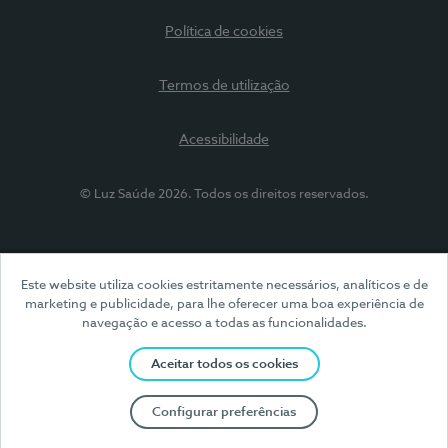
Política de cookies
Termos de utilização
Acessibilidade
© Luz Saúde 2026. Todos os direitos reservados.
Este website utiliza cookies estritamente necessários, analíticos e de
marketing e publicidade, para lhe oferecer uma boa experiência de
navegação e acesso a todas as funcionalidades.
Aceitar todos os cookies
Configurar preferências