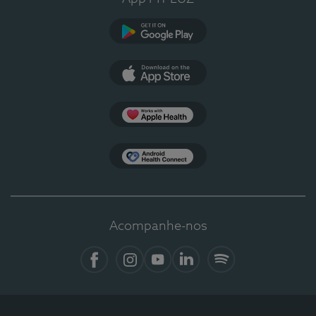
Google Play
App Store
Apple Health
Health Connect
Acompanhe-nos
Facebook
Instagram
YouTube
LinkedIn
Spotify