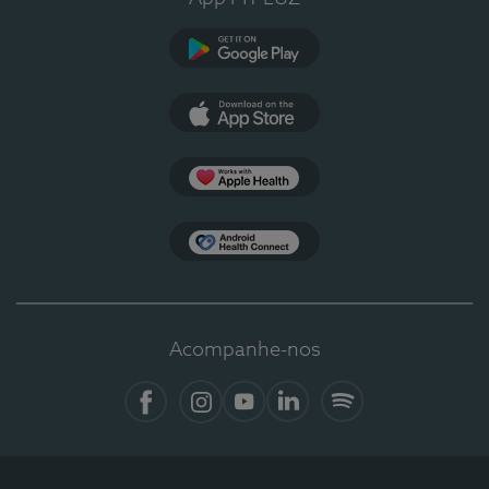
Google Play
App Store
Apple Health
Health Connect
Acompanhe-nos
Facebook
Instagram
YouTube
LinkedIn
Spotify