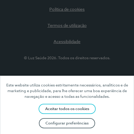
Política de cookies
Termos de utilização
Acessibilidade
© Luz Saúde 2026. Todos os direitos reservados.
Este website utiliza cookies estritamente necessários, analíticos e de
marketing e publicidade, para lhe oferecer uma boa experiência de
navegação e acesso a todas as funcionalidades.
Aceitar todos os cookies
Configurar preferências