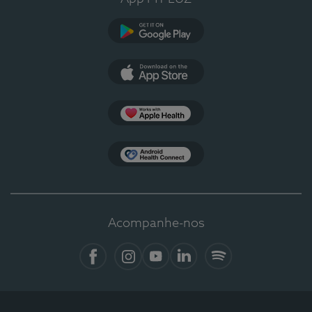
Google Play
App Store
Apple Health
Health Connect
Acompanhe-nos
Facebook
Instagram
YouTube
LinkedIn
Spotify