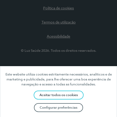
Política de cookies
Termos de utilização
Acessibilidade
© Luz Saúde 2026. Todos os direitos reservados.
Este website utiliza cookies estritamente necessários, analíticos e de
marketing e publicidade, para lhe oferecer uma boa experiência de
navegação e acesso a todas as funcionalidades.
Aceitar todos os cookies
Configurar preferências