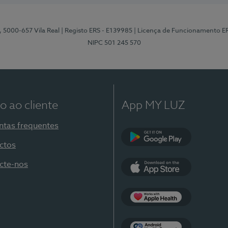
, 5000-657 Vila Real
| Registo ERS - E139985
| Licença de Funcionamento E
NIPC 501 245 570
o ao cliente
App MY LUZ
ntas frequentes
ctos
Google Play
cte-nos
App Store
Apple Health