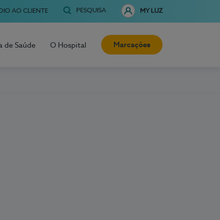
PESQUISA
OIO AO CLIENTE
MY LUZ
Marcações
a de Saúde
O Hospital