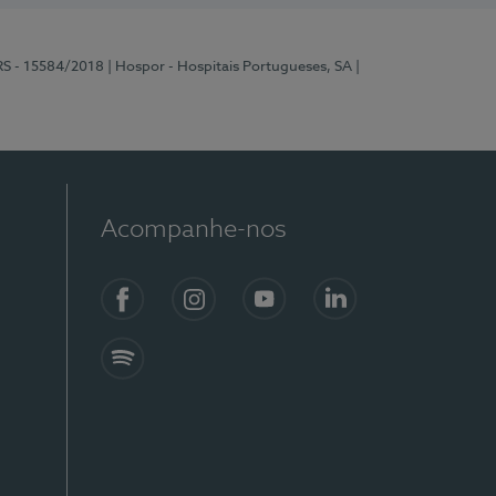
RS - 15584/2018
| Hospor - Hospitais Portugueses, SA
|
Acompanhe-nos
Facebook
Instagram
YouTube
LinkedIn
Spotify