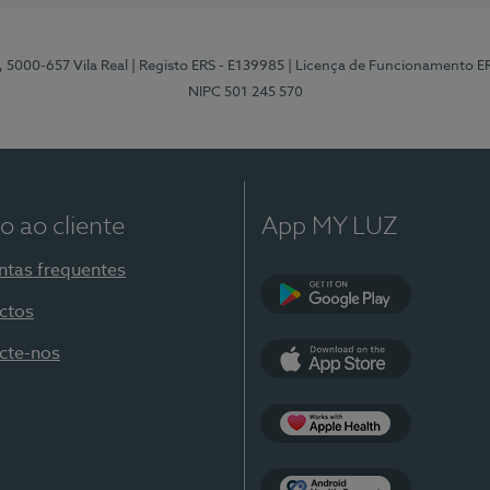
, 5000-657 Vila Real
| Registo ERS - E139985
| Licença de Funcionamento E
NIPC 501 245 570
o ao cliente
App MY LUZ
ntas frequentes
ctos
Google Play
cte-nos
App Store
Apple Health