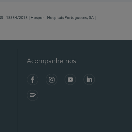
RS - 15584/2018
| Hospor - Hospitais Portugueses, SA
|
Acompanhe-nos
Facebook
Instagram
YouTube
LinkedIn
Spotify