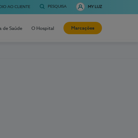
PESQUISA
OIO AO CLIENTE
MY LUZ
Marcações
a de Saúde
O Hospital