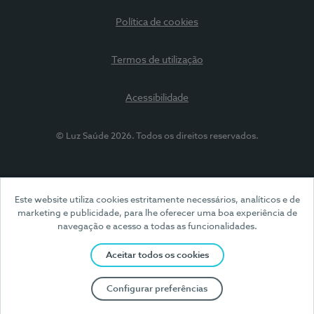
Política de cookies
Termos de utilização
Acessibilidade
© Luz Saúde 2026. Todos os direitos reservados.
Este website utiliza cookies estritamente necessários, analíticos e de
marketing e publicidade, para lhe oferecer uma boa experiência de
navegação e acesso a todas as funcionalidades.
Aceitar todos os cookies
Configurar preferências