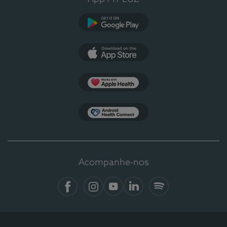
Google Play
App Store
Apple Health
Health Connect
Acompanhe-nos
Facebook
Instagram
YouTube
LinkedIn
Spotify