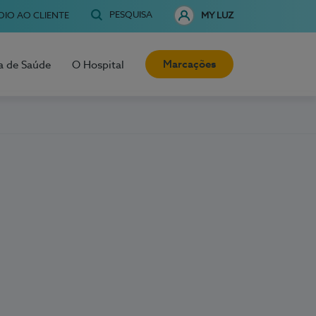
PESQUISA
OIO AO CLIENTE
MY LUZ
Marcações
a de Saúde
O Hospital