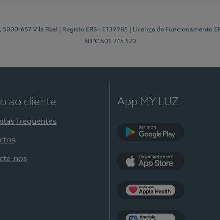
, 5000-657 Vila Real
| Registo ERS - E139985
| Licença de Funcionamento E
NIPC 501 245 570
o ao cliente
App MY LUZ
ntas frequentes
ctos
Google Play
cte-nos
App Store
Apple Health