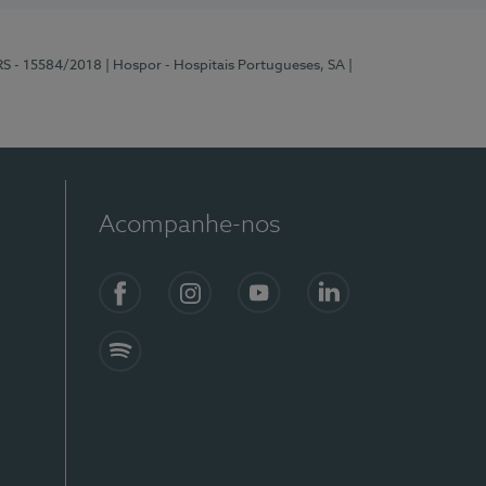
RS - 15584/2018
| Hospor - Hospitais Portugueses, SA
|
Acompanhe-nos
Facebook
Instagram
YouTube
LinkedIn
Spotify