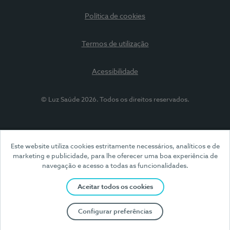
Política de cookies
Termos de utilização
Acessibilidade
© Luz Saúde 2026. Todos os direitos reservados.
Este website utiliza cookies estritamente necessários, analíticos e de
marketing e publicidade, para lhe oferecer uma boa experiência de
navegação e acesso a todas as funcionalidades.
Aceitar todos os cookies
Configurar preferências