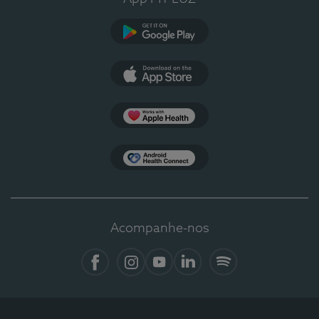
Google Play
App Store
Apple Health
Health Connect
Acompanhe-nos
Facebook
Instagram
YouTube
LinkedIn
Spotify